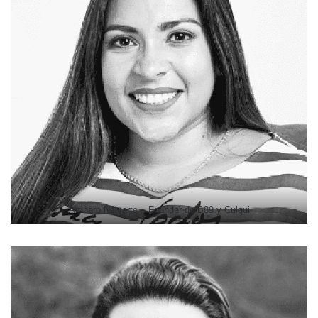
Amparo Nalvarte – Founder de B89 y Culqui