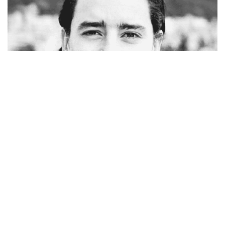
Simon Chamorro – Founder & CEO de Valiu
Fecha:
jueves 23 de Julio
Hora:
5:00PM (GMT-5)