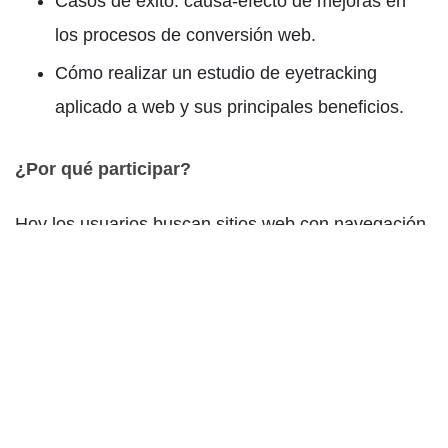
Casos de éxito: causa-efecto de mejoras en
los procesos de conversión web.
Cómo realizar un estudio de eyetracking
aplicado a web y sus principales beneficios.
¿Por qué participar?
Hoy los usuarios buscan sitios web con navegación
ágil e intuitiva. El eyetracking es una herramienta
que permite ver de manera objetiva el
comportamiento ocular del usuario en el momento
mismo de la navegación. Mediante el registro de
fijaciones visuales, clics y movimiento del mouse
durante toda la prueba identificaremos los