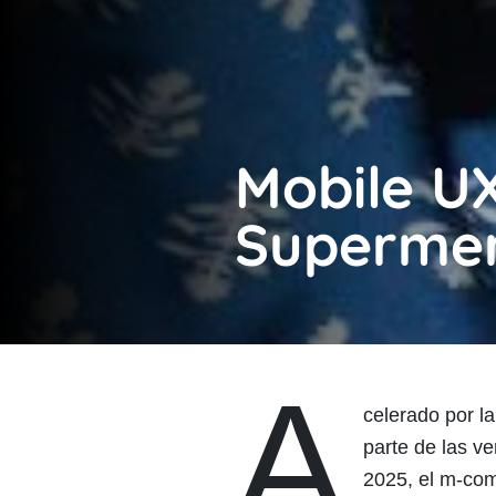
Mobile U
Supermer
A
celerado por l
parte de las v
2025, el m-co